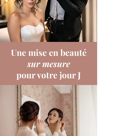
Une mise en beauté
sur mesure
COIFFURE MARIAGE EN PROVENCE
pour votre jour J
Une mise en beauté
sur-mesure
pour votre
jour J