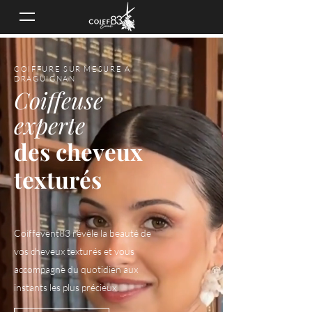
COIFFURE SUR MESURE A
DRAGUIGNAN
Coiffeuse
experte
des cheveux
texturés
Coiffevent83 révèle la beauté de
vos cheveux texturés et vous
accompagne du quotidien aux
instants les plus précieux