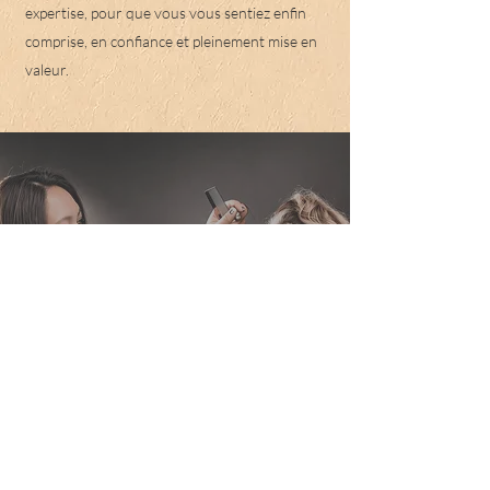
expertise, pour que vous vous sentiez enfin
comprise, en confiance et pleinement mise en
valeur.
« Un rendez-vous chez
Coiff'event83 c'est bien
plus qu'un instant coiffure.
Haingo est une
technicienne expérimentée
et chaleureuse qui m'a
permis de me sentir dans
un cocon.»
Claire